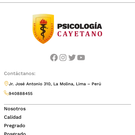
facebook
instagram
twitter
youtube
Contáctanos:
Jr. José Antonio 310, La Molina, Lima – Perú
940888455
Nosotros
Calidad
Pregrado
Posgrado