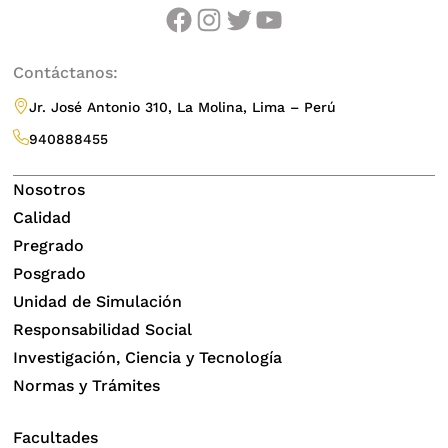
facebook
instagram
twitter
youtube
ALARCON PARCO, DANITSA
ALAYO GARCIA, GLADYS INES
Contáctanos:
Jr. José Antonio 310, La Molina, Lima – Perú
ALVAREZ CORDOVA, ELIZABETH MARION
940888455
BAETHGE TALLEDO, BRITTA SABINE
Nosotros
Calidad
BERNABE SANCHEZ, PERCY WALTER
Pregrado
Posgrado
BERNARDO AREVALO, SARA STEFANY
Unidad de Simulación
PIERINA
Responsabilidad Social
BURGOS NIÑO, JOSE AURELIO
Investigación, Ciencia y Tecnología
Normas y Trámites
CACERES LEMBCKE, ELENA BEATRIZ
Facultades