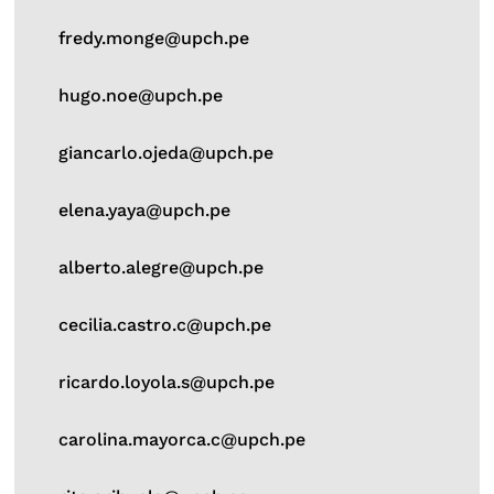
fredy.monge@upch.pe
hugo.noe@upch.pe
giancarlo.ojeda@upch.pe
elena.yaya@upch.pe
alberto.alegre@upch.pe
cecilia.castro.c@upch.pe
ricardo.loyola.s@upch.pe
carolina.mayorca.c@upch.pe