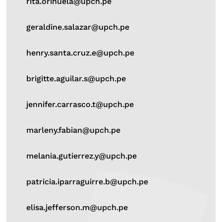
rita.orihuela@upch.pe
geraldine.salazar@upch.pe
henry.santa.cruz.e@upch.pe
brigitte.aguilar.s@upch.pe
jennifer.carrasco.t@upch.pe
marleny.fabian@upch.pe
melania.gutierrez.y@upch.pe
patricia.iparraguirre.b@upch.pe
elisa.jefferson.m@upch.pe