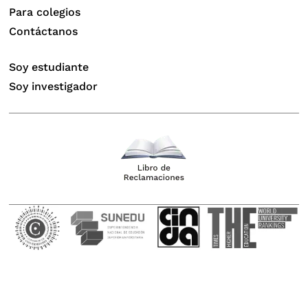
CALDAS DOMINGUEZ, RITA ARLENI
Para colegios
Contáctanos
CALDERON CALDERON, JULIA ROXANA
Soy estudiante
CARDENAS OCHOA, JACKELINE STELLA
Soy investigador
CASAÑO MEZA, MAYTE LUZMILA
CASTAÑEDA PAREDES, JENNIFER
CASTILLO BLANCO, RONALD WILFREDO
CHANG MARCOVICH, MEY LING ROSA
CHANTA HUANCAS, EUGENIO
CHUQUIPIONDO CEBREROS, ALESSANDRA
Copyright © 2023 UPCH – Todos los derechos reservados