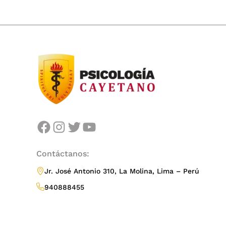
fortalecen las conexiones humanas promovi
facebook
instagram
twitter
youtube
Entérate más
Contáctanos:
Jr. José Antonio 310, La Molina, Lima – Perú
940888455