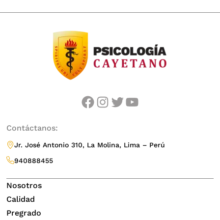
facebook
instagram
twitter
youtube
Contáctanos:
Jr. José Antonio 310, La Molina, Lima – Perú
940888455
Nosotros
Calidad
Pregrado