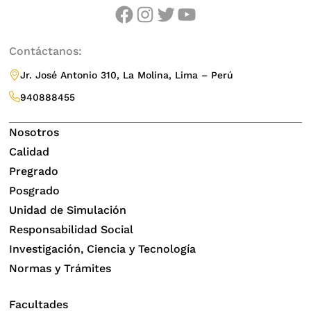
facebook
instagram
twitter
youtube
Contáctanos:
Jr. José Antonio 310, La Molina, Lima – Perú
940888455
Nosotros
Calidad
Pregrado
Posgrado
Unidad de Simulación
Responsabilidad Social
Investigación, Ciencia y Tecnología
Normas y Trámites
Facultades