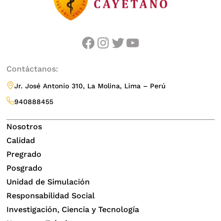
facebook
instagram
twitter
youtube
Contáctanos:
Jr. José Antonio 310, La Molina, Lima – Perú
940888455
Nosotros
Calidad
Pregrado
Posgrado
Unidad de Simulación
Responsabilidad Social
Investigación, Ciencia y Tecnología