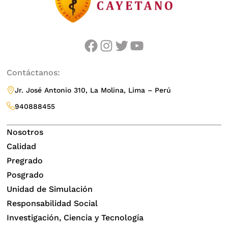
facebook
instagram
twitter
youtube
Contáctanos:
Jr. José Antonio 310, La Molina, Lima – Perú
940888455
Nosotros
Calidad
Pregrado
Posgrado
Unidad de Simulación
Responsabilidad Social
Investigación, Ciencia y Tecnología