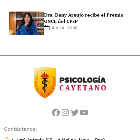
Dra. Dany Araujo recibe el Premio
ONCE del CPsP
julio 14, 2026
facebook
instagram
twitter
youtube
Contáctanos:
Jr. José Antonio 310, La Molina, Lima – Perú