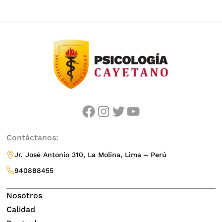
facebook
instagram
twitter
youtube
Contáctanos:
Jr. José Antonio 310, La Molina, Lima – Perú
940888455
Nosotros
Calidad