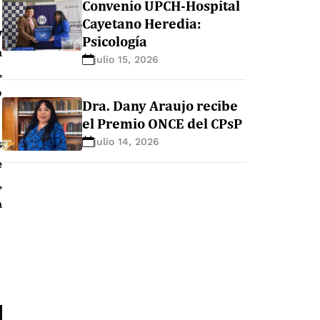
Convenio UPCH-Hospital
Cayetano Heredia:
y
Psicología
a
julio 15, 2026
,
o
Dra. Dany Araujo recibe
el Premio ONCE del CPsP
julio 14, 2026
s
e
,
a