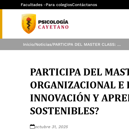
Facultades
Para colegios
Contáctanos
Inicio
/
Noticias
/
PARTICIPA DEL MASTER CLASS: CULTURA ORGANIZACIONAL E IA «CÓMO TRANSFORMAR INNOVACIÓN Y APRENDIZAJE EN ÉXITOS SOSTENIBLES?
PARTICIPA DEL MAS
ORGANIZACIONAL E
INNOVACIÓN Y APRE
SOSTENIBLES?
octubre 31, 2025