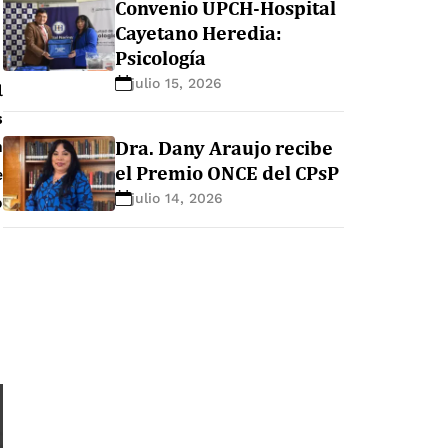
Convenio UPCH-Hospital
Cayetano Heredia:
Psicología
julio 15, 2026
l
s
Dra. Dany Araujo recibe
n
el Premio ONCE del CPsP
e
julio 14, 2026
o