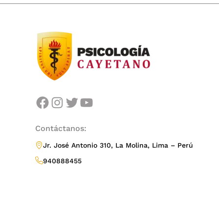
facebook
instagram
twitter
youtube
Contáctanos:
Jr. José Antonio 310, La Molina, Lima – Perú
940888455