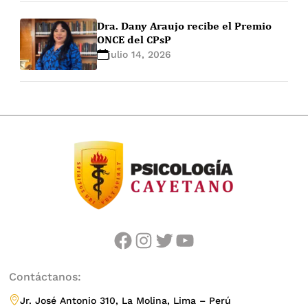
Dra. Dany Araujo recibe el Premio
ONCE del CPsP
julio 14, 2026
facebook
instagram
twitter
youtube
Contáctanos:
Jr. José Antonio 310, La Molina, Lima – Perú