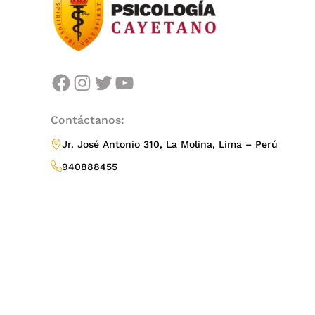
facebook
instagram
twitter
youtube
Contáctanos:
Jr. José Antonio 310, La Molina, Lima – Perú
940888455