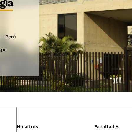
gía
 – Perú
.pe
Nosotros
Facultades