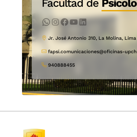
Facultad de
Psicolo
WhatsApp
Instagram
Facebook
YouTube
LinkedIn
Jr. José Antonio 310, La Molina, Lima
fapsi.comunicaciones@oficinas-upch
940888455