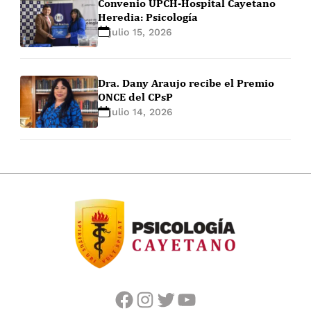
Convenio UPCH-Hospital Cayetano
Heredia: Psicología
julio 15, 2026
Dra. Dany Araujo recibe el Premio
ONCE del CPsP
julio 14, 2026
facebook
instagram
twitter
youtube