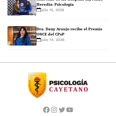
Heredia: Psicología
julio 15, 2026
Dra. Dany Araujo recibe el Premio
ONCE del CPsP
julio 14, 2026
facebook
instagram
twitter
youtube